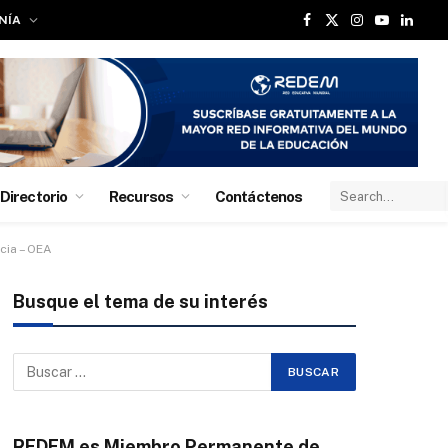
NÍA
Facebook
X
Instagram
YouTube
Linked
(Twitter)
Directorio
Recursos
Contáctenos
cia – OEA
Busque el tema de su interés
REDEM es Miembro Permanente de