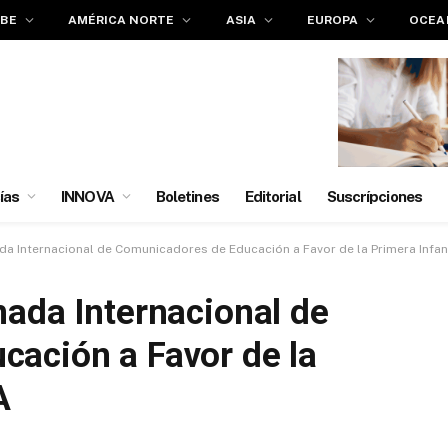
IBE
AMÉRICA NORTE
ASIA
EUROPA
OCEA
ías
INNOVA
Boletines
Editorial
Suscrípciones
ada Internacional de Comunicadores de Educación a Favor de la Primera Infan
nada Internacional de
ación a Favor de la
A