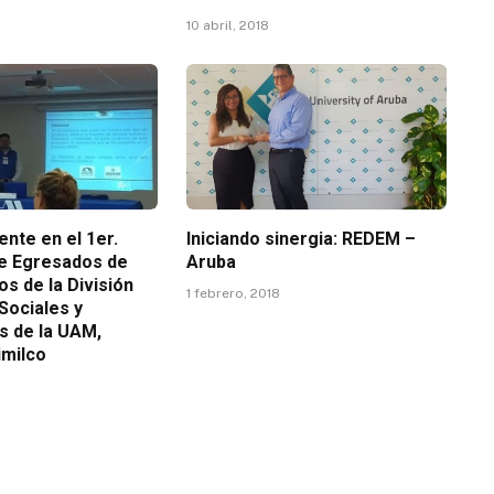
10 abril, 2018
nte en el 1er.
Iniciando sinergia: REDEM –
e Egresados de
Aruba
s de la División
1 febrero, 2018
Sociales y
 de la UAM,
imilco