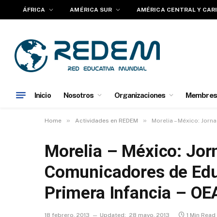
ÁFRICA
AMÉRICA SUR
AMÉRICA CENTRAL Y CAR
Inicio
Nosotros
Organizaciones
Membres
»
»
Home
Actividades en REDEM
Morelia – México: Jorn
Morelia – México: Jor
Comunicadores de Educ
Primera Infancia – OE
18 febrero, 2013
Updated:
28 mayo, 2013
1 Min Read