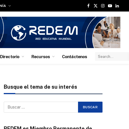
NÍA
Facebook
X
Instagram
YouTube
Linked
(Twitter)
Directorio
Recursos
Contáctenos
Busque el tema de su interés
REDEM es Miembro Permanente de