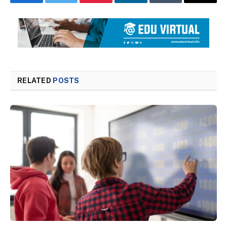
Facebook
Twitter
Pinterest
LinkedIn
Tumblr
Email
RELATED
POSTS