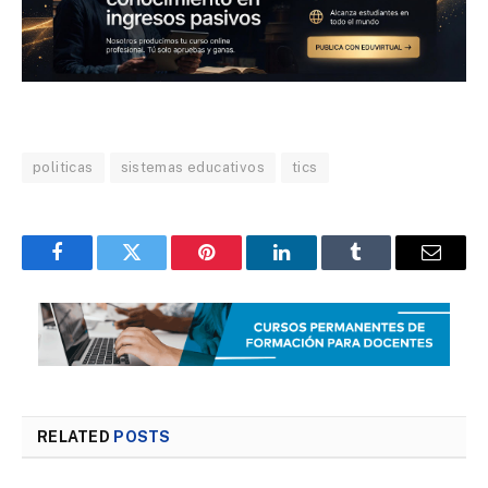
politicas
sistemas educativos
tics
Facebook
Twitter
Pinterest
LinkedIn
Tumblr
Email
RELATED
POSTS