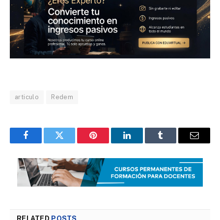
articulo
Redem
Facebook
Twitter
Pinterest
LinkedIn
Tumblr
Email
RELATED
POSTS