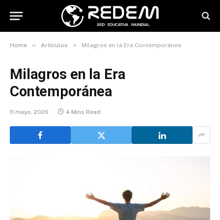
»
»
Home
Artículos
Milagros en la Era Contemporánea
Milagros en la Era
Contemporánea
11 mayo, 2026
4 Mins Read