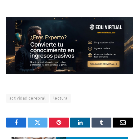
actividad cerebral
lectura
Facebook
Twitter
Pinterest
LinkedIn
Tumblr
Email