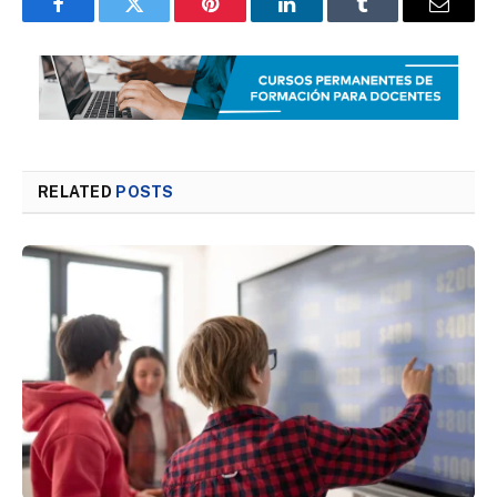
Facebook
Twitter
Pinterest
LinkedIn
Tumblr
Email
RELATED
POSTS