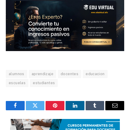
alumnos
aprendizaje
docentes
educacion
escuelas
estudiantes
Facebook
Twitter
Pinterest
LinkedIn
Tumblr
Email