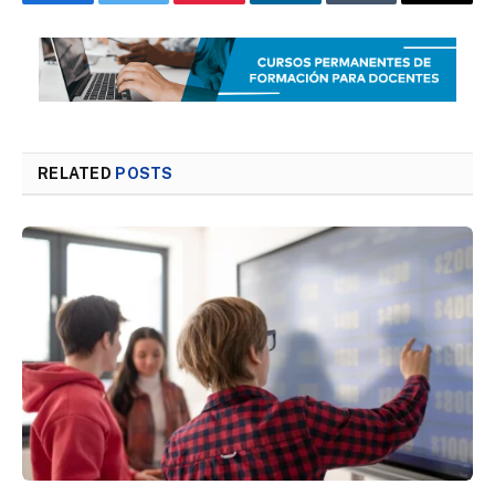
Facebook
Twitter
Pinterest
LinkedIn
Tumblr
Email
RELATED
POSTS