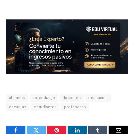
alumnos
aprendizaje
docentes
educacion
escuelas
estudiantes
profesores