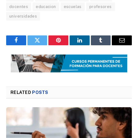
docentes
educacion
escuelas
profesores
universidades
Facebook
Twitter
Pinterest
LinkedIn
Tumblr
Email
RELATED
POSTS