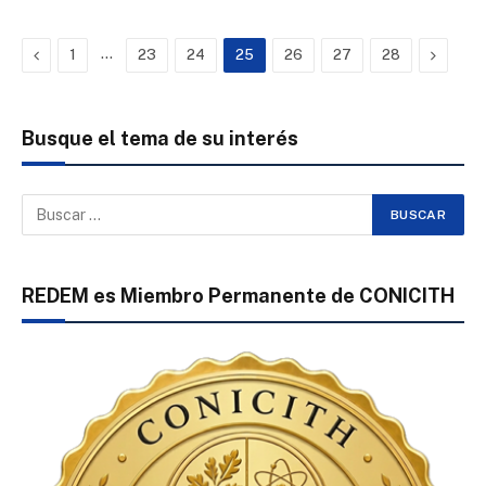
Previous
…
Next
1
23
24
25
26
27
28
Busque el tema de su interés
REDEM es Miembro Permanente de CONICITH