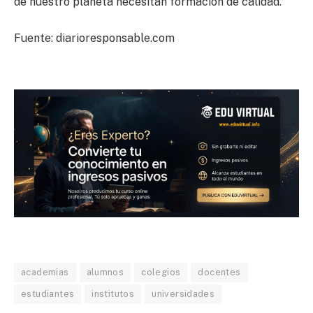
de nuestro planeta necesitan formación de calidad.
Fuente: diarioresponsable.com
academias
alumnos
colegios
docentes
estudiantes
institutos
universidades