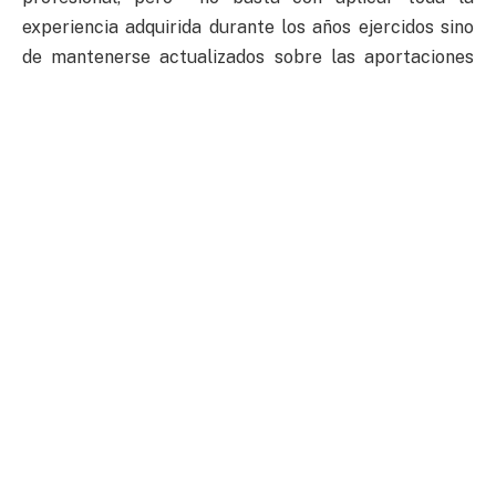
experiencia adquirida durante los años ejercidos sino
de mantenerse actualizados sobre las aportaciones
de la investigación acerca de los procesos de
desarrollo de los niños y jóvenes.
Habrá que considerar que existen varias etapas por
las que pasa un maestro:
Primero enseña lo que sabe, después lo que no sabe,
desaprende para luego aprender. Esto se convierte en
un desafío en la actividad profesional para renovar
sus prácticas pedagógicas que mejoren el trabajo
didáctico.
El modelo del profesor que se requiere en la
actualidad es que sea técnico-crítico, con enfoques