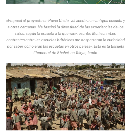
«Empecé el proyecto en Reino Unido, volviendo a mi antigua escuela y
a otras cercanas. Me fascinó la diversidad de las experiencias de los
niños, según la escuela a la que van», escribe Mollison. «Los
contrastes entre las escuelas británicas me despertaron la curiosidad
por saber cómo eran las escuelas en otros países». Esta es la Escuela
Elemental de Shohei, en Tokyo, Japón.