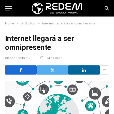
»
»
Home
Artículos
Internet llegará a ser omnipresente
Internet llegará a ser
omnipresente
30 septiembre, 2016
6 Mins Read