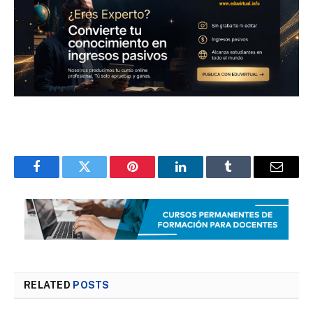
Facebook
Twitter
Pinterest
LinkedIn
Tumblr
Email
RELATED
POSTS