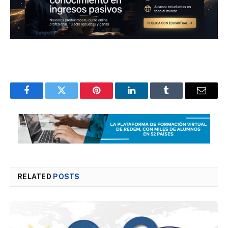
Facebook
Twitter
Pinterest
LinkedIn
Tumblr
Email
RELATED
POSTS