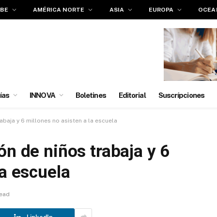
IBE
AMÉRICA NORTE
ASIA
EUROPA
OCEA
ías
INNOVA
Boletines
Editorial
Suscrípciones
abaja y 6 millones no asisten a la escuela
ón de niños trabaja y 6
la escuela
Read