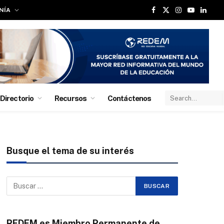
NÍA
Facebook
X
Instagram
YouTube
Linked
(Twitter)
Directorio
Recursos
Contáctenos
Busque el tema de su interés
REDEM es Miembro Permanente de