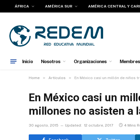
ÁFRICA
AMÉRICA SUR
AMÉRICA CENTRAL Y CAR
Inicio
Nosotros
Organizaciones
Membres
»
»
Home
Artículos
En México casi un millón de niños tr
En México casi un mill
millones no asisten a 
30 agosto, 2015
Updated:
12 octubre, 2017
4 Mins 