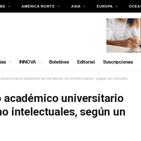
IBE
AMÉRICA NORTE
ASIA
EUROPA
OCEA
ías
INNOVA
Boletines
Editorial
Suscrípciones
niversitario depende de variables no intelectuales, según un estudio
o académico universitario
o intelectuales, según un