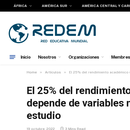
ÁFRICA
AMÉRICA SUR
AMÉRICA CENTRAL Y CAR
Inicio
Nosotros
Organizaciones
Membres
»
»
Home
Artículos
El 25% del rendimiento académico u
El 25% del rendimient
depende de variables n
estudio
19 octubre, 2022
3 Mins Read