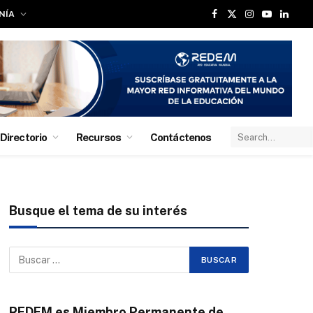
NÍA
Facebook
X
Instagram
YouTube
Linked
(Twitter)
Directorio
Recursos
Contáctenos
Busque el tema de su interés
REDEM es Miembro Permanente de