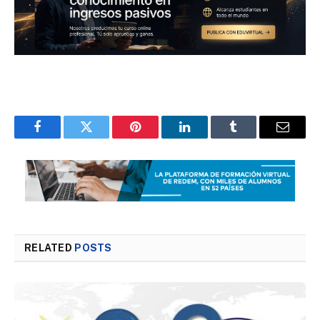
Facebook
Twitter
Pinterest
LinkedIn
Tumblr
Email
RELATED
POSTS