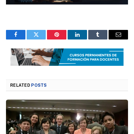
Facebook
Twitter
Pinterest
LinkedIn
Tumblr
Email
RELATED
POSTS