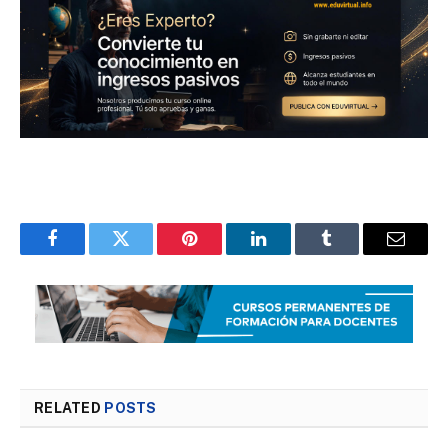
Facebook
Twitter
Pinterest
LinkedIn
Tumblr
Email
RELATED
POSTS