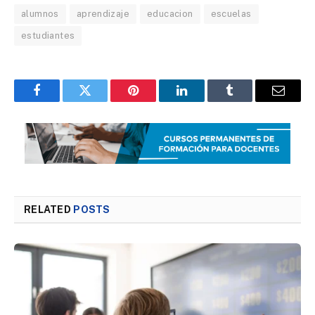
alumnos
aprendizaje
educacion
escuelas
estudiantes
Facebook
Twitter
Pinterest
LinkedIn
Tumblr
Email
RELATED
POSTS