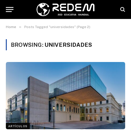
»
Home
Posts Tagged "universidades" (Page 2)
BROWSING:
UNIVERSIDADES
ARTÍCULOS