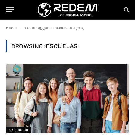
»
Home
Posts Tagged "escuelas" (Page 9)
BROWSING:
ESCUELAS
ARTÍCULOS