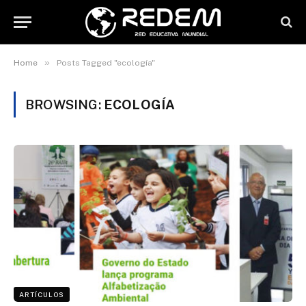
»
Home
Posts Tagged "ecología"
BROWSING:
ECOLOGÍA
ARTÍCULOS