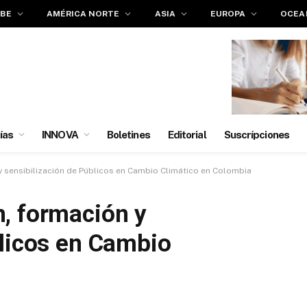
IBE
AMÉRICA NORTE
ASIA
EUROPA
OCEA
ías
INNOVA
Boletines
Editorial
Suscrípciones
 sensibilización de Públicos en Cambio Climático en Colombia
, formación y
blicos en Cambio