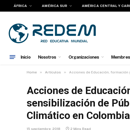
ÁFRICA
AMÉRICA SUR
AMÉRICA CENTRAL Y CAR
Inicio
Nosotros
Organizaciones
Membres
»
»
Home
Artículos
Acciones de Educación, formación y
Acciones de Educación
sensibilización de Pú
Climático en Colombia
15 septiembre, 2018
2 Mins Read