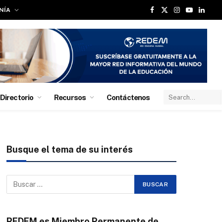
NÍA
Facebook
X
Instagram
YouTube
Linked
(Twitter)
Directorio
Recursos
Contáctenos
Busque el tema de su interés
REDEM es Miembro Permanente de