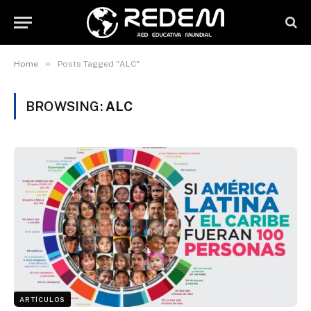
»
Home
Posts Tagged "ALC"
BROWSING:
ALC
ARTÍCULOS