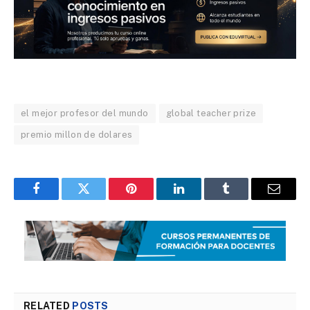
el mejor profesor del mundo
global teacher prize
premio millon de dolares
Facebook
Twitter
Pinterest
LinkedIn
Tumblr
Email
RELATED
POSTS