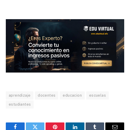
aprendizaje
docentes
educacion
escuelas
estudiantes