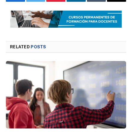
Facebook
Twitter
Pinterest
LinkedIn
Tumblr
Email
RELATED
POSTS