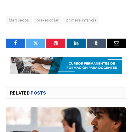
Marruecos
pre-escolar
primera infancia
Facebook
Twitter
Pinterest
LinkedIn
Tumblr
Email
RELATED
POSTS