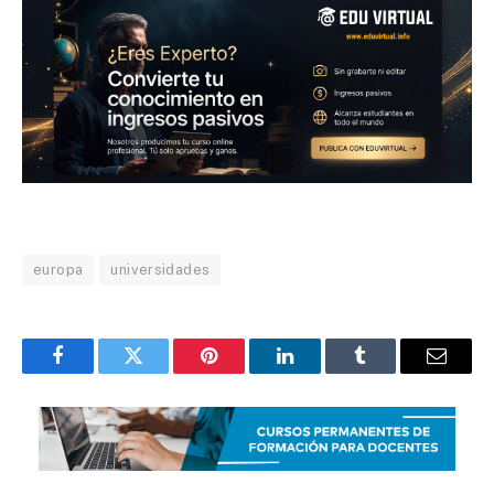
europa
universidades
Facebook
Twitter
Pinterest
LinkedIn
Tumblr
Email