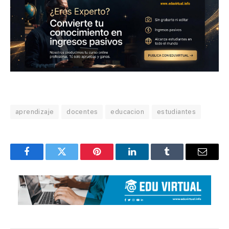
aprendizaje
docentes
educacion
estudiantes
Facebook
Twitter
Pinterest
LinkedIn
Tumblr
Email