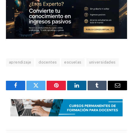
aprendizaje
docentes
escuelas
universidades
Facebook
Twitter
Pinterest
LinkedIn
Tumblr
Email