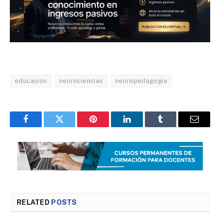
educacion
neurociencias
neuropedagogia
Facebook
Twitter
Pinterest
LinkedIn
Tumblr
Email
RELATED
POSTS