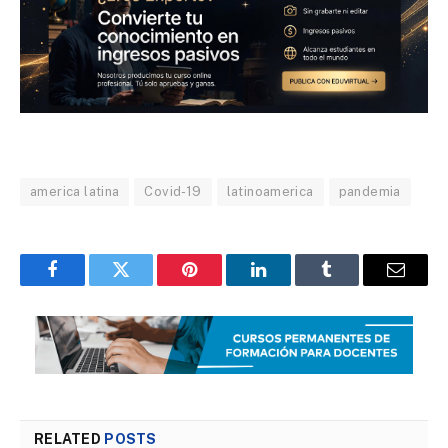
america latina
Covid-19
latinoamerica
pandemia
Facebook
Twitter
Pinterest
LinkedIn
Tumblr
Email
RELATED
POSTS