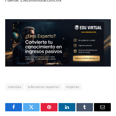
Fuente: Eleconomista.com.mx
ciencias
educacion superior
mujeres
Facebook
Twitter
Pinterest
LinkedIn
Tumblr
Email