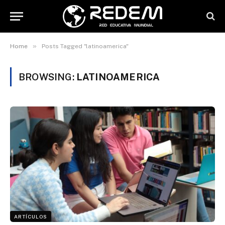
»
Home
Posts Tagged "latinoamerica"
BROWSING:
LATINOAMERICA
ARTÍCULOS