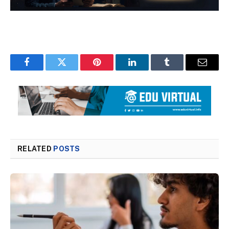
Facebook
Twitter
Pinterest
LinkedIn
Tumblr
Email
RELATED
POSTS