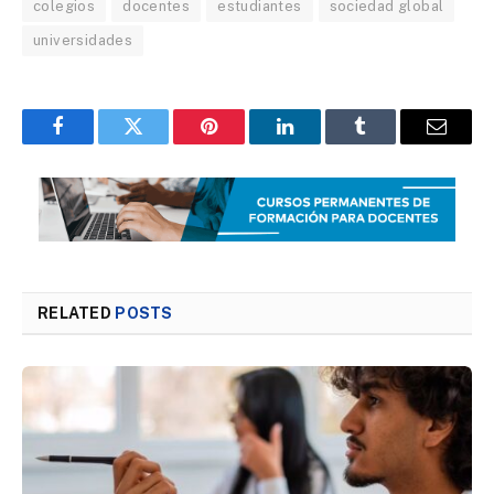
colegios
docentes
estudiantes
sociedad global
universidades
Facebook
Twitter
Pinterest
LinkedIn
Tumblr
Email
RELATED
POSTS