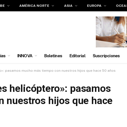
IBE
AMÉRICA NORTE
ASIA
EUROPA
OCEA
ías
INNOVA
Boletines
Editorial
Suscrípciones
tero»: pasamos mucho más tiempo con nuestros hijos que hace 50 años
res helicóptero»: pasamos
 nuestros hijos que hace