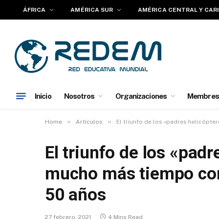
ÁFRICA
AMÉRICA SUR
AMÉRICA CENTRAL Y CAR
Inicio
Nosotros
Organizaciones
Membres
»
»
Home
Artículos
El triunfo de los «padres helicóp
El triunfo de los «pad
mucho más tiempo con
50 años
27 febrero, 2021
4 Mins Read