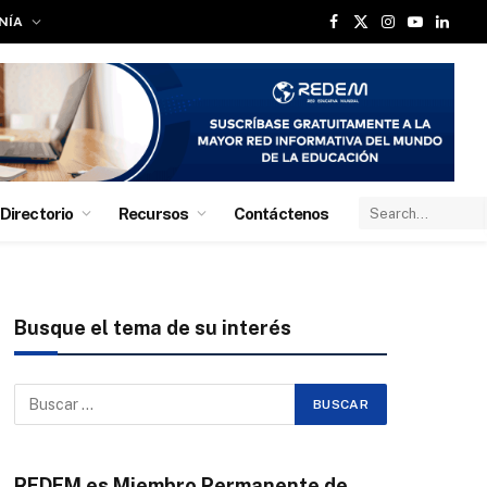
NÍA
Facebook
X
Instagram
YouTube
Linked
(Twitter)
Directorio
Recursos
Contáctenos
Busque el tema de su interés
REDEM es Miembro Permanente de