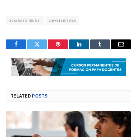
sociedad global
universidades
Facebook
Twitter
Pinterest
LinkedIn
Tumblr
Email
RELATED
POSTS