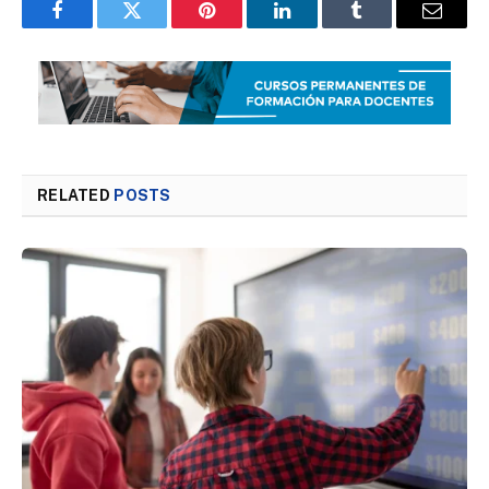
Facebook
Twitter
Pinterest
LinkedIn
Tumblr
Email
RELATED
POSTS