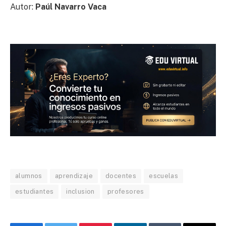
Autor:
Paúl Navarro Vaca
alumnos
aprendizaje
docentes
escuelas
estudiantes
inclusion
profesores