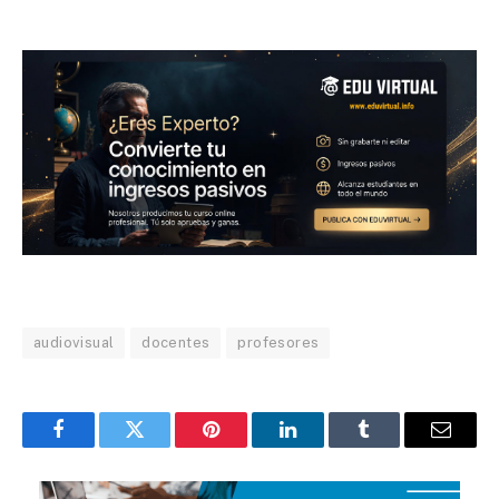
audiovisual
docentes
profesores
Facebook
Twitter
Pinterest
LinkedIn
Tumblr
Email