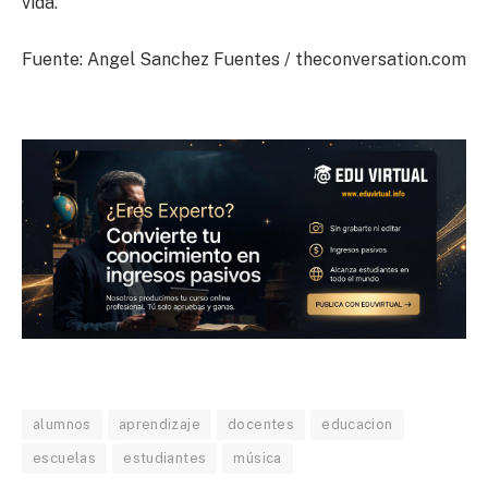
vida.
Fuente: Angel Sanchez Fuentes / theconversation.com
alumnos
aprendizaje
docentes
educacion
escuelas
estudiantes
música