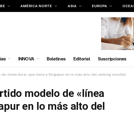
IBE
AMÉRICA NORTE
ASIA
EUROPA
OCEA
ías
INNOVA
Boletines
Editorial
Suscrípciones
de «línea dura» que tiene a Singapur en lo más alto del ranking mundial
rtido modelo de «línea
apur en lo más alto del