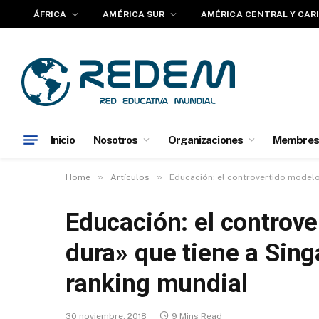
ÁFRICA
AMÉRICA SUR
AMÉRICA CENTRAL Y CAR
Inicio
Nosotros
Organizaciones
Membres
»
»
Home
Artículos
Educación: el controvertido modelo 
Educación: el controve
dura» que tiene a Sing
ranking mundial
30 noviembre, 2018
9 Mins Read