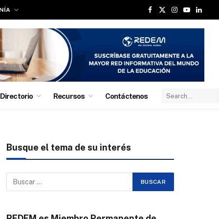
NÍA
Facebook
X
Instagram
YouTube
Linked
(Twitter)
Directorio
Recursos
Contáctenos
Busque el tema de su interés
REDEM es Miembro Permanente de