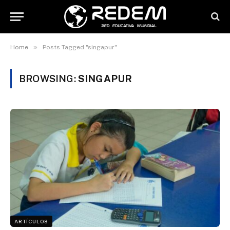
»
Home
Posts Tagged "singapur"
BROWSING:
SINGAPUR
ARTÍCULOS