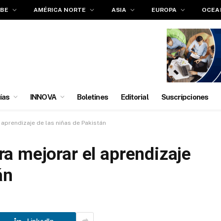
IBE
AMÉRICA NORTE
ASIA
EUROPA
OCEA
ías
INNOVA
Boletines
Editorial
Suscrípciones
aprendizaje de las niñas de Pakistán
a mejorar el aprendizaje
án