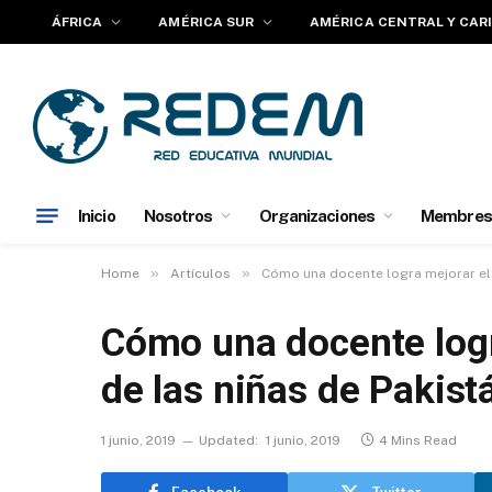
ÁFRICA
AMÉRICA SUR
AMÉRICA CENTRAL Y CAR
Inicio
Nosotros
Organizaciones
Membres
»
»
Home
Artículos
Cómo una docente logra mejorar el 
Cómo una docente logr
de las niñas de Pakist
1 junio, 2019
Updated:
1 junio, 2019
4 Mins Read