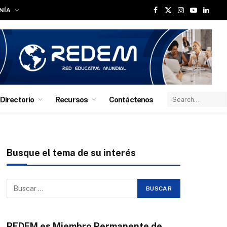
NÍA
Facebook
X
Instagram
YouTube
Linked
(Twitter)
Directorio
Recursos
Contáctenos
Busque el tema de su interés
REDEM es Miembro Permanente de