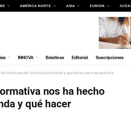
IBE
AMÉRICA NORTE
ASIA
EUROPA
OCEA
ías
INNOVA
Boletines
Editorial
Suscrípciones
 ha hecho perder la lectura profunda y qué hacer para recuperarla
formativa nos ha hecho
unda y qué hacer