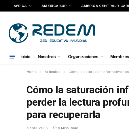
ÁFRICA
AMÉRICA SUR
AMÉRICA CENTRAL Y CAR
Inicio
Nosotros
Organizaciones
Membres
»
»
Home
Artículos
Cómo la saturación informativa nos
Cómo la saturación in
perder la lectura prof
para recuperarla
5 abril, 2026
5 Mins Read