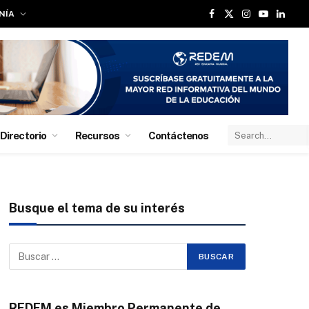
NÍA
Facebook
X
Instagram
YouTube
Linked
(Twitter)
Directorio
Recursos
Contáctenos
Busque el tema de su interés
REDEM es Miembro Permanente de