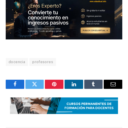
docencia
profesores
Facebook
Twitter
Pinterest
LinkedIn
Tumblr
Email