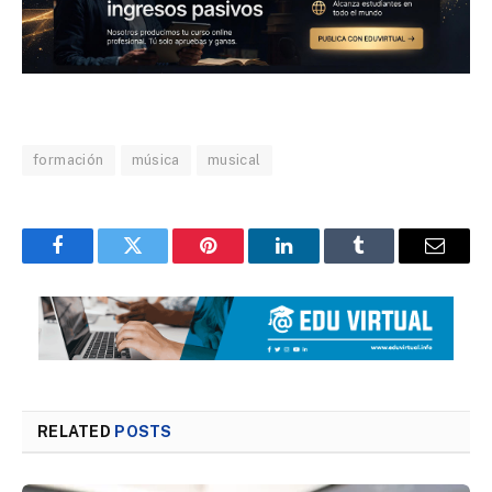
formación
música
musical
Facebook
Twitter
Pinterest
LinkedIn
Tumblr
Email
RELATED
POSTS