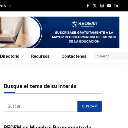
NÍA
Facebook
X
Instagram
YouTube
Linked
(Twitter)
Directorio
Recursos
Contáctenos
Busque el tema de su interés
REDEM es Miembro Permanente de