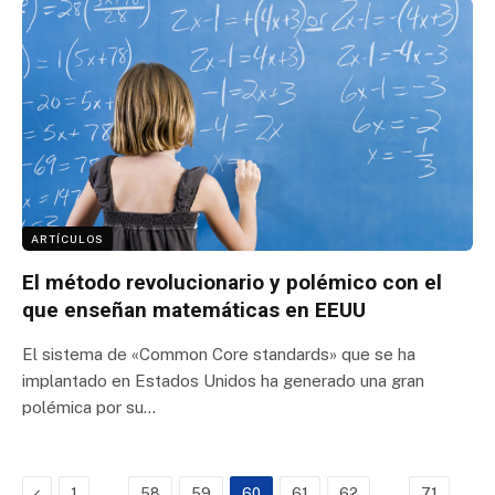
ARTÍCULOS
El método revolucionario y polémico con el
que enseñan matemáticas en EEUU
El sistema de «Common Core standards» que se ha
implantado en Estados Unidos ha generado una gran
polémica por su…
Previous
…
…
1
58
59
60
61
62
71