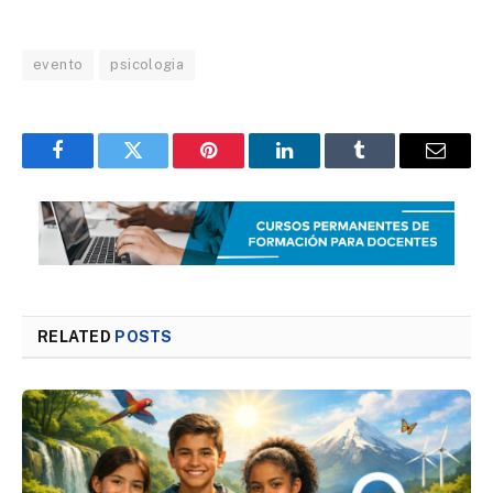
evento
psicologia
Facebook
Twitter
Pinterest
LinkedIn
Tumblr
Email
RELATED
POSTS