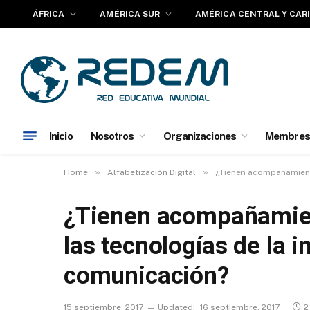
ÁFRICA
AMÉRICA SUR
AMÉRICA CENTRAL Y CAR
Inicio
Nosotros
Organizaciones
Membres
»
»
Home
Alfabetización Digital
¿Tienen acompañamiento
¿Tienen acompañamien
las tecnologías de la i
comunicación?
15 septiembre, 2017
Updated:
16 septiembre, 2017
2