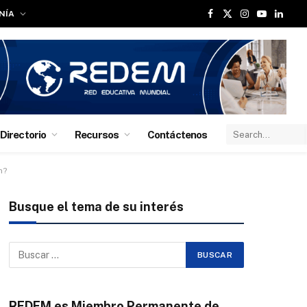
NÍA
Facebook
X
Instagram
YouTube
Linked
(Twitter)
Directorio
Recursos
Contáctenos
n?
Busque el tema de su interés
REDEM es Miembro Permanente de