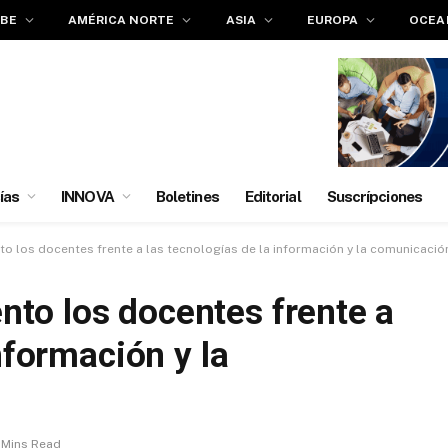
IBE
AMÉRICA NORTE
ASIA
EUROPA
OCEA
ías
INNOVA
Boletines
Editorial
Suscrípciones
 los docentes frente a las tecnologías de la información y la comunicació
to los docentes frente a
nformación y la
 Mins Read