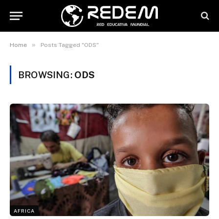
»
Home
Posts Tagged "ODS"
BROWSING:
ODS
AFRICA